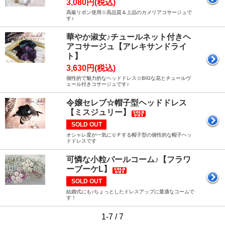
3,080円(税込)
高級リボン使用☆高品質＆上品のカメリアコサージュで
す♪
華やか淑女♪チュールネット付きヘ
アコサージュ【アレキサンドライ
ト】
3,630円(税込)
個性的で魅力的なヘッドドレス☆BIGな花とチュールヴ
ェール付きコサージュです♪
令嬢セレブ☆帽子型ヘッドドレス
【ミスジュリー】
SOLD OUT
オシャレ度が一気にＵＰする帽子型の個性的な帽子ヘッ
ドドレスです
可憐な小粒パールコーム♪【フラワ
ーブーケL】
SOLD OUT
結婚式にも♪ちょっとしたドレスアップに最適なコームで
す！
1-7 / 7