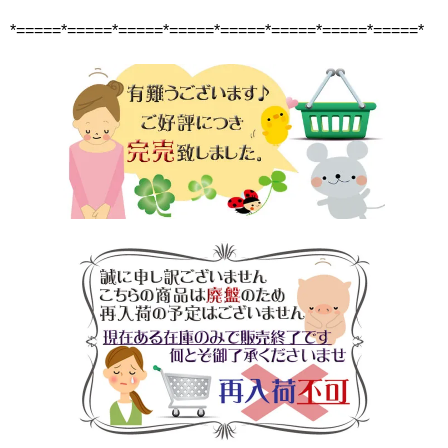
*=====*=====*=====*=====*=====*=====*=====*=====*