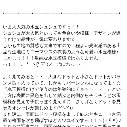
*=====*=====*=====*=====*=====*=====*=====*=====*
いま大人気の水玉シュシュですっ！！
シュシュが大人気といっても色合いや模様・デザインが違
うだけで品性が一気に変わります☆
しかも生地の質感も大事ですので、程よい光沢感のある上
品な生地にミニーマウスの衣装のような可愛い水玉模様♪
しかしっ！！！単純な水玉模様ではありません
っ！！ ｡･:*:･ヾ(*´▽`)ノ｡･:*:ぽわっ･・・
よく見てみると・・・大きなドットと小さなドットがバラ
ンス良く入っていて、しかもリバーシブルになってます☆
『水玉模様だけで使うのは年齢的にチョット・・・』とい
う方は表面に黒色を出して結ぶと内側からチラチラと水玉
模様が見えて子供っぽく見えずに、さりげなくドットを見
せるオシャレが楽しめます(*^▽^)♪
また逆に、表面にドット模様を出して結ぶとキュートさ満
載で梅雨を吹き飛ばすほどカワユイですっ！！ヽ(〃∇〃)ノ
ちなみに写真では、両面が分かるようにねじって撮ってま