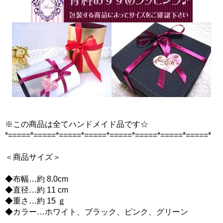
※この商品は全てハンドメイド品です☆
*=====*=====*=====*=====*=====*=====*=====*=====*
＜商品サイズ＞
◆布幅…約 8.0cm
◆直径…約 11 cm
◆重さ…約 15 ｇ
◆カラー…ホワイト、ブラック、ピンク、グリーン