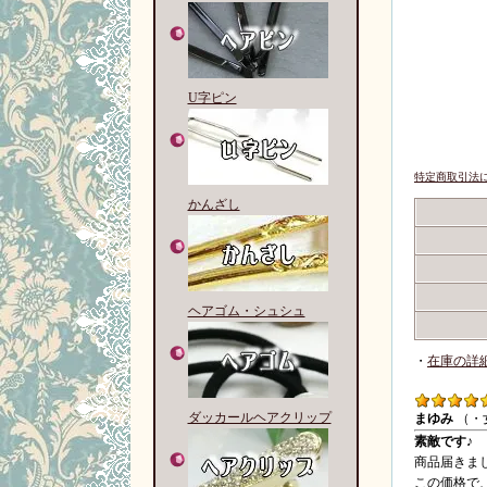
U字ピン
特定商取引法に
かんざし
ヘアゴム・シュシュ
・
在庫の詳
ダッカールヘアクリップ
まゆみ
（・
素敵です♪
商品届きま
この価格で