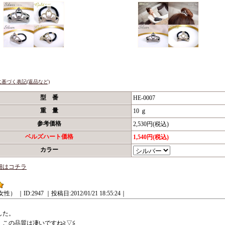
基づく表記(返品など)
型 番
HE-0007
重 量
10 ｇ
参考価格
2,530円(税込)
ベルズハート価格
1,540円(税込)
カラー
細はコチラ
女性）
｜ID:2947
｜投稿日:2012/01/21 18:55:24｜
した。
、この品質は凄いですね≧▽≦