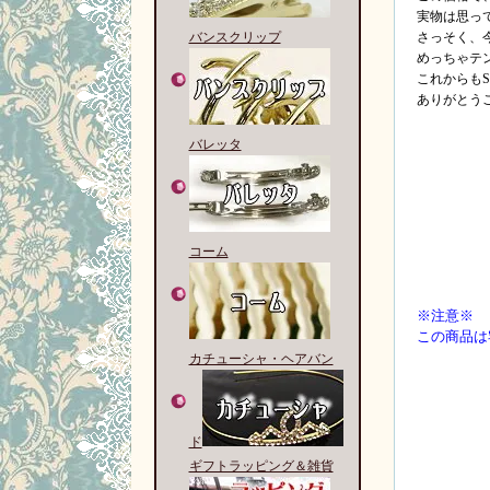
実物は思っ
バンスクリップ
さっそく、
めっちゃテン
これからも
ありがとう
バレッタ
コーム
※注意※
この商品は
カチューシャ・ヘアバン
ド
ギフトラッピング＆雑貨