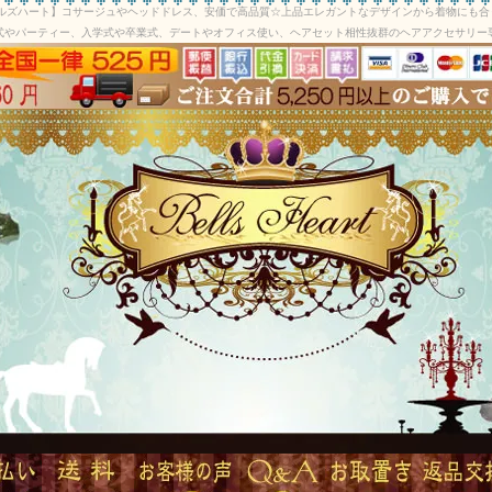
ベルズハート】コサージュやヘッドドレス、安価で高品質☆上品エレガントなデザインから着物にも合
式やパーティー、入学式や卒業式、デートやオフィス使い、ヘアセット相性抜群のヘアアクセサリー