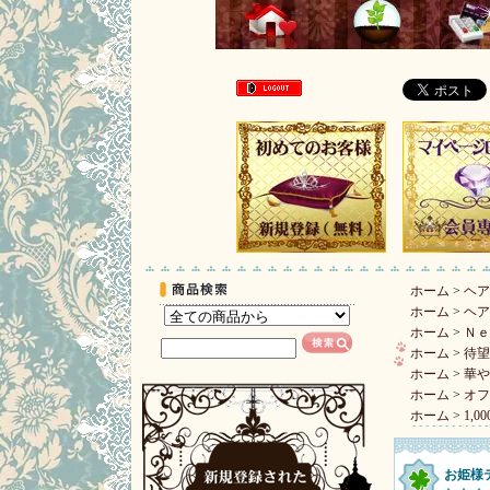
ホーム
>
ヘア
ホーム
>
ヘア
ホーム
>
Ｎｅ
ホーム
>
待望
ホーム
>
華や
ホーム
>
オフ
ホーム
>
1,0
お姫様