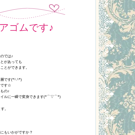
アゴムです♪
のでは♪
ことがあっても
ることができます。
す(*^.^*)
適です☆
もの♪
ルに一瞬で変身できます(*⌒▽⌒*)
ます。
等にもいかがですか？