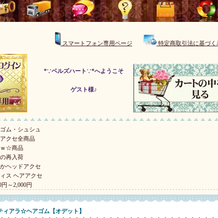
スマートフォン専用ページ
特定商取引法に基づく
*∵ベルズハート∵*へようこそ
ゲスト様♪
ゴム・シュシュ
アクセ全商品
ｗ☆商品
の再入荷
かヘッドアクセ
ィス ヘアアクセ
00円～2,000円
ティアラ☆ヘアゴム【オデット】