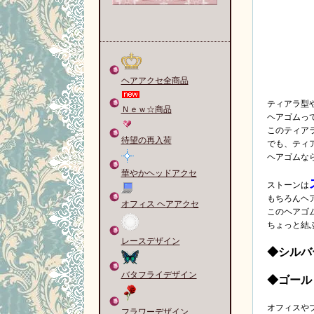
ヘアアクセ全商品
ティアラ型や
Ｎｅｗ☆商品
ヘアゴムっ
このティア
待望の再入荷
でも、ティ
ヘアゴムな
華やかヘッドアクセ
ストーンは
もちろんヘ
オフィス ヘアアクセ
このヘアゴ
ちょっと結
レースデザイン
◆シルバ
バタフライデザイン
◆ゴール
オフィスや
フラワーデザイン