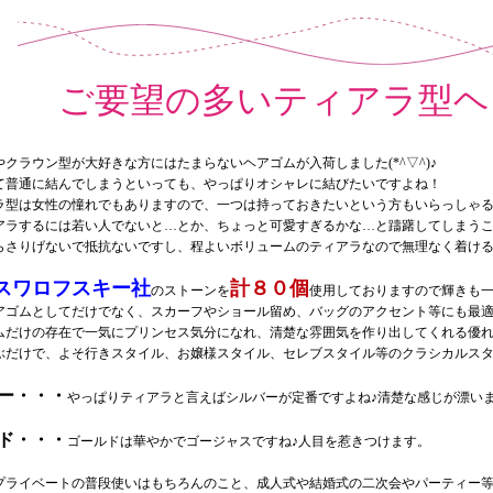
ご要望の多いティアラ型ヘ
クラウン型が大好きな方にはたまらないヘアゴムが入荷しました(*^▽^)♪
て普通に結んでしまうといっても、やっぱりオシャレに結びたいですよね！
ラ型は女性の憧れでもありますので、一つは持っておきたいという方もいらっしゃる
アラするには若い人でないと…とか、ちょっと可愛すぎるかな…と躊躇してしまう
らさりげないで抵抗ないですし、程よいボリュームのティアラなので無理なく着け
スワロフスキー社
計８０個
のストーンを
使用しておりますので輝きも一層で
アゴムとしてだけでなく、スカーフやショール留め、バッグのアクセント等にも最
ムだけの存在で一気にプリンセス気分になれ、清楚な雰囲気を作り出してくれる優れ
ぶだけで、よそ行きスタイル、お嬢様スタイル、セレブスタイル等のクラシカルスタイ
ー・・・
やっぱりティアラと言えばシルバーが定番ですよね♪清楚な感じが漂い
ド・・・
ゴールドは華やかでゴージャスですね♪人目を惹きつけます。
プライベートの普段使いはもちろんのこと、成人式や結婚式の二次会やパーティー