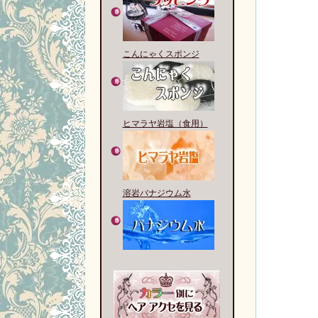
こんにゃくスポンジ
ヒマラヤ岩塩（食用）
溶岩バナジウム水