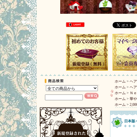
ホーム
>
ヘア
ホーム
>
ヘア
ホーム
>
Ｎｅ
ホーム
>
華や
ホーム
>
2,0
日本版