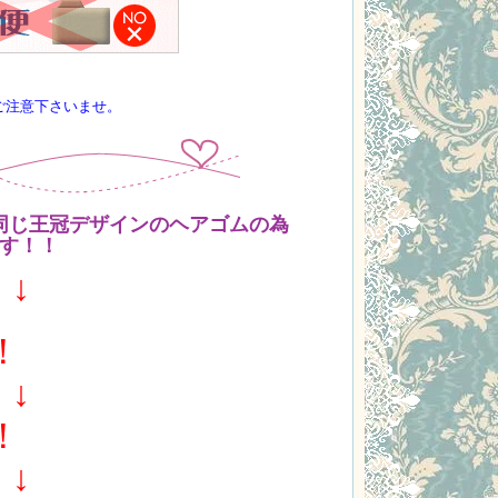
ご注意下さいませ。
同じ王冠デザインのヘアゴムの為
す！！
↓ ↓
！
↓ ↓
！
↓ ↓