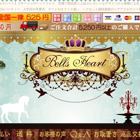
ベルズハート】コサージュやヘッドドレス、安価で高品質☆上品エレガントなデザインから着物にも合
式やパーティー、入学式や卒業式、デートやオフィス使い、ヘアセット相性抜群のヘアアクセサリー