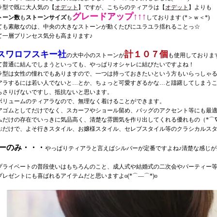
ラ型で既に大人気の【
オデット
】ですが、こちらのティアラは【
オデット
】よりも
グレードアップ↑↑↑
トーン数
も
ストーンサイズ
も
しております (*＞ｗ＜*)
ても素敵なのは、中央の大きなストーンが動くたびにユラユラ揺れることっ☆
て一層プリンセス気分も高まります♪
スワロフスキー社
計１０７個
の大中小のストーンが
も使用しておりま
て普通に結んでしまうといっても、やっぱりオシャレに結びたいですよね！
ラ型は女性の憧れでもありますので、一つは持っておきたいという方もいらっしゃる
アラするには若い人でないと…とか、ちょっと可愛すぎるかな…と躊躇してしまう
らさりげないですし、抵抗ないと思います。
ボリュームのティアラなので、無理なく着けることができます。
アゴムとしてだけでなく、スカーフやショール留め、バッグのアクセント等にも最
ムだけの存在でいっきに気品高く、清楚な雰囲気を作り出してくれる優れもの（*⌒∇
ぶだけで、よそ行きスタイル、お嬢様スタイル、セレブスタイル等のクラシカルスタ
ーのみ・・・
やっぱりティアラと言えばシルバーが定番ですよね♪清楚な感じが
プライベートの普段使いはもちろんのこと、成人式や結婚式の二次会やパーティー
レゼントにも喜ばれるアイテムだと思いますよo(*⌒―⌒*)o