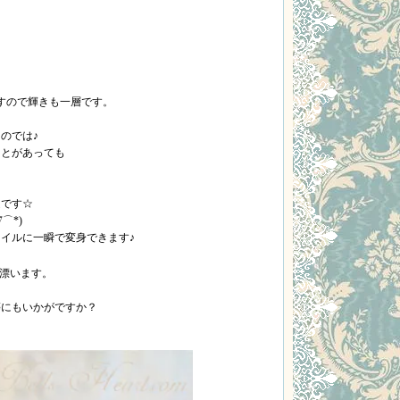
すので輝きも一層です。
のでは♪
ことがあっても
適です☆
⌒*)
イルに一瞬で変身できます♪
漂います。
等にもいかがですか？