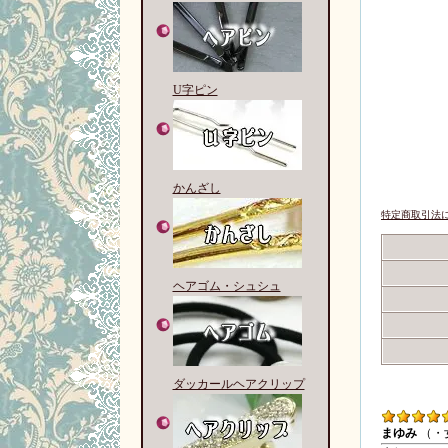
U字ピン
かんざし
特定商取引法に
ヘアゴム・シュシュ
ダッカールヘアクリップ
まゆみ
（・