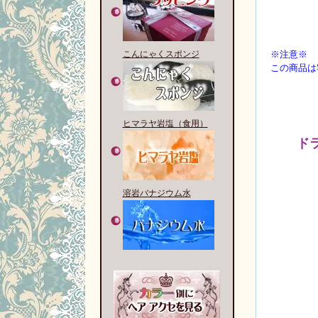
こんにゃくスポンジ
※注意※
この商品は
ヒマラヤ岩塩（食用）
ド
溶岩バナジウム水