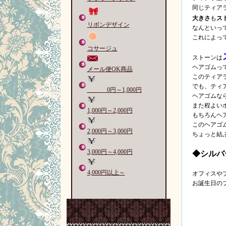
同じティア
大きさ
も
ス
リボンデザイン
なんといっ
これによっ
コサージュ
ストーンは
ヘアゴムっ
メール便OK商品
このティア
でも、ティ
0円～1,000円
ヘアゴムな
また程よい
1,000円～2,000円
もちろんヘ
このヘアゴ
2,000円～3,000円
ちょっと結
3,000円～4,000円
◆シルバ
4,000円以上～
オフィスや
お誕生日のプ