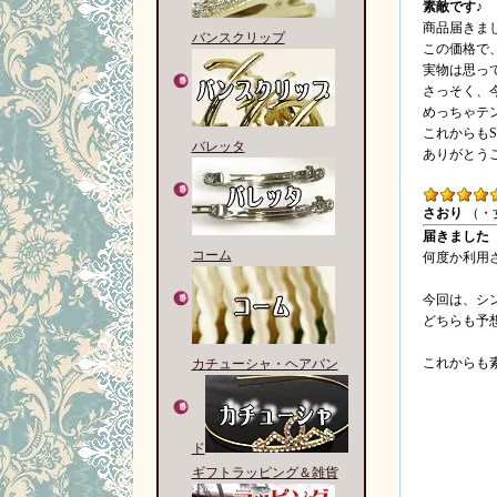
素敵です♪
商品届きま
バンスクリップ
この価格で
実物は思っ
さっそく、
めっちゃテン
これからも
バレッタ
ありがとう
さおり
（・
届きました
コーム
何度か利用
今回は、シ
どちらも予
これからも
カチューシャ・ヘアバン
ド
ギフトラッピング＆雑貨