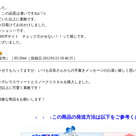
した。
、この品質は凄いですね≧▽≦
ていた以上に素敵です。
今日着けてお出かけしました。
ション↑↑です。
SHOPサイト チェック欠かせない！！って感じです。
ございました。
女性）
｜ID:2944
｜投稿日:2012/01/21 18:48:35｜
させてもらってますが、いつも店長さんからの手書きメッセージの心遣い嬉しく思
ンデレラスウィートとスノークリスタルを購入しました。
想以上に可愛く素敵です！
素敵な商品をお願いします！
↓ ↓ ↓この商品の発送方法は以下をご参考くだ