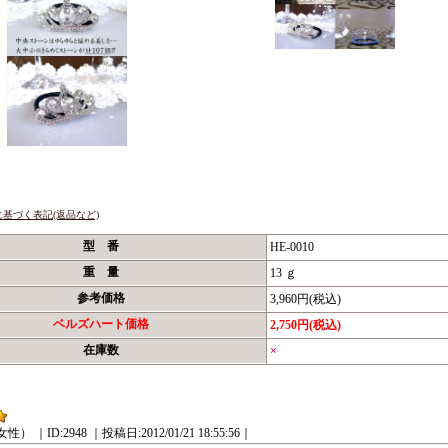
基づく表記(返品など)
型 番
HE-0010
重 量
13 ｇ
参考価格
3,960円(税込)
ベルズハート価格
2,750円(税込)
在庫数
×
女性）
｜ID:2948
｜投稿日:2012/01/21 18:55:56｜