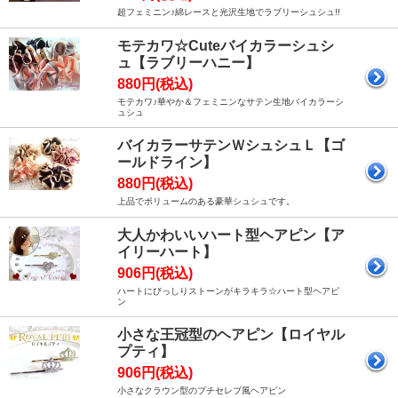
超フェミニン♪綿レースと光沢生地でラブリーシュシュ!!
モテカワ☆Cuteバイカラーシュシ
ュ【ラブリーハニー】
880円(税込)
モテカワ♪華やか＆フェミニンなサテン生地バイカラーシ
ュシュ
バイカラーサテンＷシュシュＬ【ゴ
ールドライン】
880円(税込)
上品でボリュームのある豪華シュシュです。
大人かわいいハート型ヘアピン【ア
イリーハート】
906円(税込)
ハートにびっしりストーンがキラキラ☆ハート型ヘアピ
ン
小さな王冠型のヘアピン【ロイヤル
プティ】
906円(税込)
小さなクラウン型のプチセレブ風ヘアピン