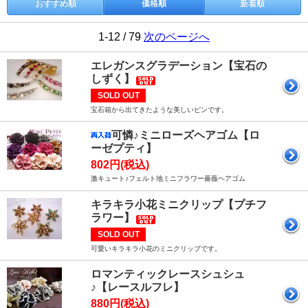
おすすめ順
価格順
新着順
1-12 / 79
次のページへ
エレガンスグラデーション【宝石の
しずく】
SOLD OUT
宝石箱から出てきたような美しいピンです。
可憐♪ミニローズヘアゴム【ロ
ーゼプティ】
802円(税込)
激キュート♪フェルト地ミニフラワー薔薇ヘアゴム
キラキラ小花ミニクリップ【プチフ
ラワー】
SOLD OUT
可愛いキラキラ小花のミニクリップです。
ロマンティックレースシュシュ
♪【レースルフレ】
880円(税込)